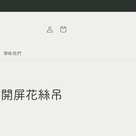
購
登
物
入
車
聯絡我們
雀開屏花絲吊