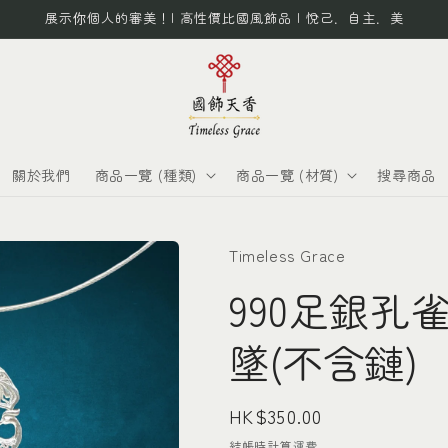
展示你個人的審美！| 高性價比國風飾品 | 悅己．自主．美
關於我們
商品一覽 (種類)
商品一覽 (材質)
搜尋商品
Timeless Grace
990足銀孔
墜(不含鏈)
定
HK$350.00
價
結帳時計算
運費
。