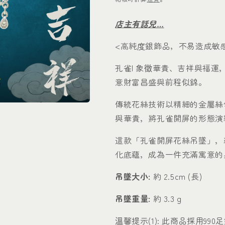
店主有話兒…
<高純度銀飾品，不易造成敏
孔雀| 象徵華貴、吉祥與福
意財富昌盛與前程似錦。
傳統花絲技術以精細的金屬絲
與華貴，將孔雀開屏的形態演
這款「孔雀開屏花絲吊墜」，
化底蘊，成為一件充滿寓意的
吊墜大小:
約 2.5cm (長)
吊墜重量:
約 3.3 g
溫馨提示(1): 此商品採用9