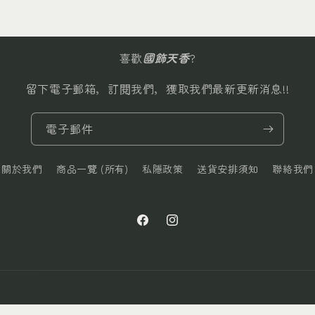
鏈)
鏈)
數
數
量
量
喜歡
國飾天香
?
減
增
少
加
留下電子郵箱，訂閱我們，獲取我們最新更新消息!!
電子郵件
關於我們
商品一覽 (所有)
私隱政策
送貨安排須知
聯絡我們
Facebook
Instagram
支援