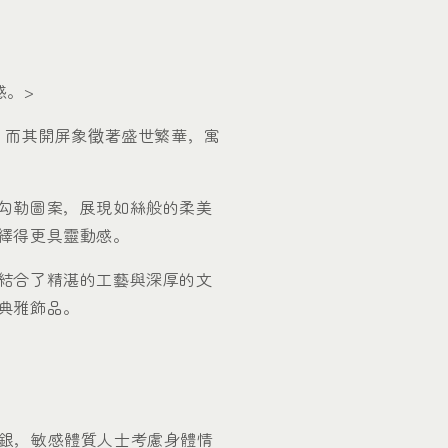
感。>
運，而其開屏象徵著盛世繁華，寓
勾勒圖案，展現如絲般的柔美
繹得更具靈動感。
結合了精湛的工藝與深厚的文
典雅飾品。
90足銀，敏感體質人士考慮身體情