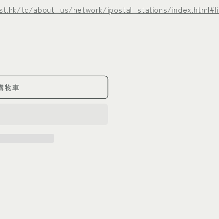
t.hk/tc/about_us/network/ipostal_stations/index.html#li
購物車