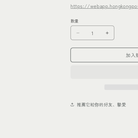
https://webapp.hongkongpos
數量
990
990
足
足
銀
銀
加入
孔
孔
雀
雀
開
開
屏
屏
花
花
絲
絲
推薦它給你的好友、摰愛
吊
吊
墜
墜
(不
(不
含
含