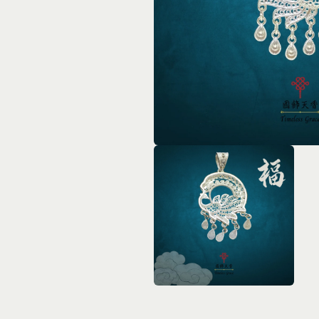
在
互
動
視
窗
中
開
啟
多
媒
體
在
檔
互
案