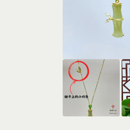
在
互
動
視
窗
中
開
啟
多
媒
體
在
在
檔
互
互
案