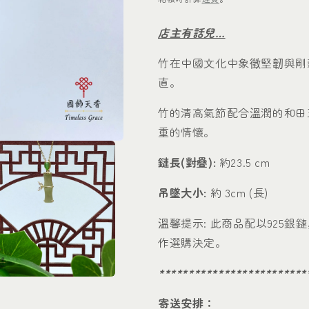
店主有話兒…
竹在中國文化中象徵堅韌與剛
直。
竹的清高氣節配合溫潤的和田
重的情懷。
鏈長(對
疊
):
約23.5 cm
吊墜大小:
約 3cm (長)
溫馨提示: 此商品配以925
作選購決定。
*************************
寄送安排：