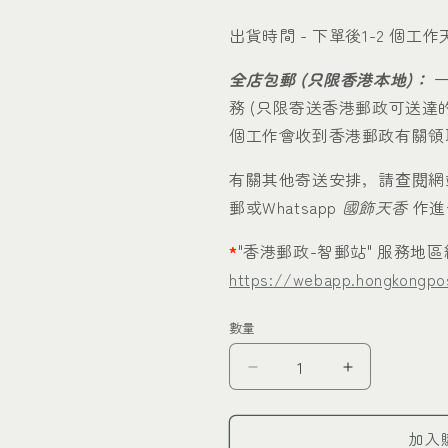
出貨時間 - 下單後1-2 個工作
全店包郵 (只限香港本地)：
一
務 (只限寄送香港郵政可送達
個工作會收到香港郵政有關領
有關其他寄送安排，請查閱網
郵或Whatsapp
國飾天香
作進
*
"香港郵政-智郵站" 服務地
https://webapp.hongkongpos
數量
和
和
田
田
玉
玉
加入