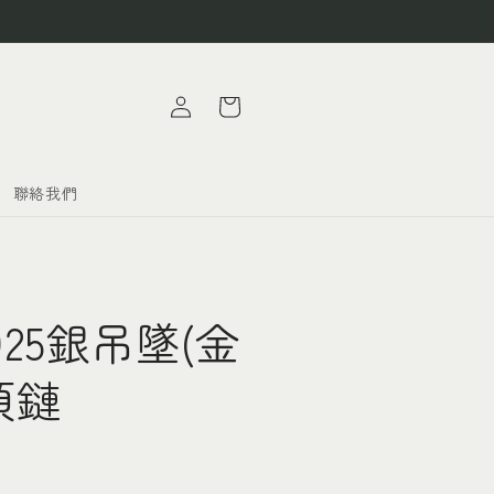
購
登
物
入
車
聯絡我們
25銀吊墜(金
項鏈