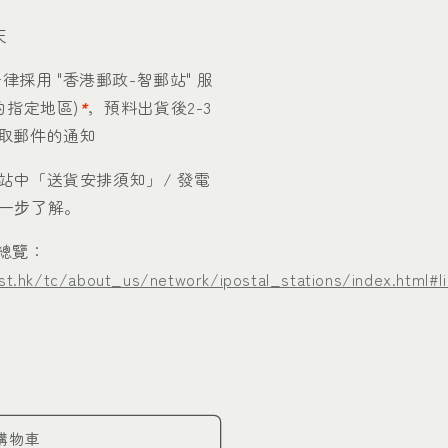
天
律採用 "香港郵政-智郵站" 服
的指定地區)
*
，預料出貨後2-3
取郵件的通知
站中「送貨安排須知」/ 發電
一步了解。
區總覽：
t.hk/tc/about_us/network/ipostal_stations/index.html#li
購物車