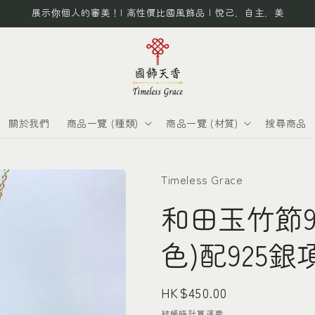
展示你個人的審美！| 高性價比國風飾品 | 悅己．自主．美
關於我們
商品一覽 (種類)
商品一覽 (材質)
搜尋商品
Timeless Grace
和田玉竹節9
色)配925銀
定
HK$450.00
價
結帳時計算
運費
。