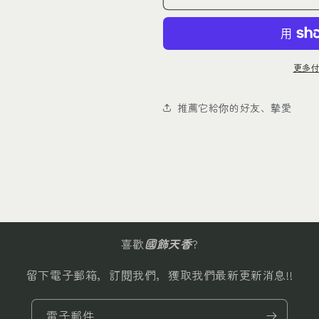
竹
竹
節
節
925
925
銀
銀
更多
吊
吊
墜
墜
推薦它給你的好友、摰愛
(金
(金
色)
色)
配
配
925
925
銀
銀
項
項
鏈
鏈
數
數
喜歡
國飾天香
?
量
量
留下電子郵箱，訂閱我們，獲取我們最新更新消息!!
減
增
少
加
電子郵件