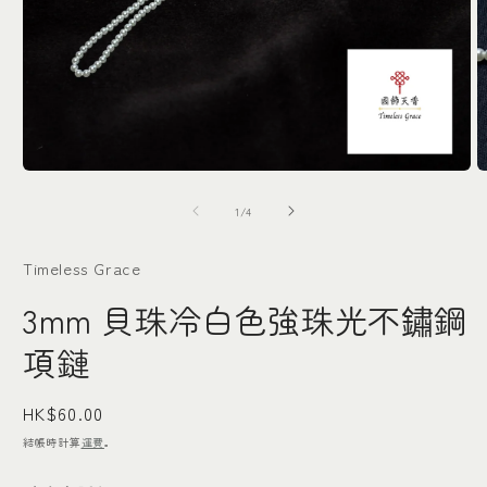
在
互
/
1
/
4
動
視
窗
Timeless Grace
中
3mm 貝珠冷白色強珠光不鏽鋼
開
啟
多
項鏈
媒
體
檔
定
HK$60.00
案
價
結帳時計算
運費
。
1
2