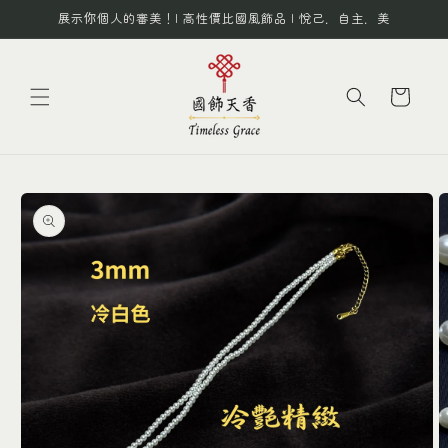
跳至內
展示你個人的審美！| 高性價比國風飾品 | 悅己．自主．美
容
購
物
車
略過產
品資訊