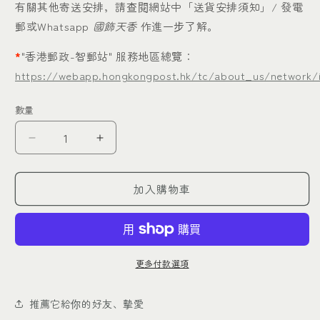
有關其他寄送安排，請查閱網站中「送貨安排須知」/ 發電
郵或Whatsapp
國飾天香
作進一步了解。
*
"香港郵政-智郵站" 服務地區總覽：
https://webapp.hongkongpost.hk/tc/about_us/network/ip
數量
3mm
3mm
貝
貝
珠
珠
加入購物車
冷
冷
白
白
色
色
強
強
更多付款選項
珠
珠
光
光
推薦它給你的好友、摰愛
不
不