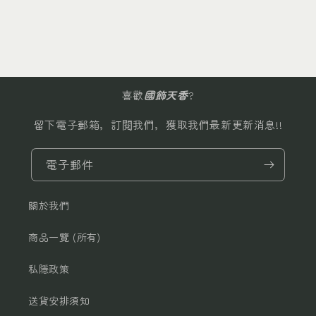
鏽
鏽
鋼
鋼
項
項
鏈
鏈
數
數
喜歡
國飾天香
?
量
量
減
增
留下電子郵箱，訂閱我們，獲取我們最新更新消息!!
少
加
電子郵件
關於我們
商品一覽 (所有)
私隱政策
送貨安排須知