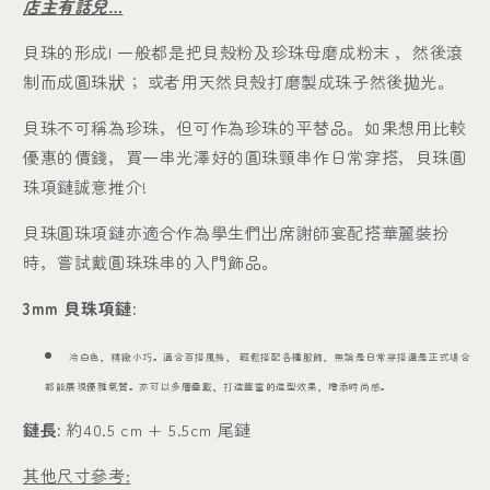
店主有話兒…
貝珠的形成| 一般都是把貝殼粉及珍珠母磨成粉末 ，然後滾
制而成圓珠狀； 或者用天然貝殼打磨製成珠子然後拋光。
貝珠不可稱為珍珠，但可作為珍珠的平替品。如果想用比較
優惠的價錢，買一串光澤好的圓珠頸串作日常穿搭，貝珠圓
珠項鏈誠意推介!
貝珠圓珠項鏈亦適合作為學生們出席謝師宴配搭華麗裝扮
時，嘗試戴圓珠珠串的入門飾品。
3mm 貝珠項鏈:
冷白色，精緻小巧。適合百搭風格， 輕鬆搭配各種服飾，無論是日常穿搭還是正式場合
都能展現優雅氣質。亦
可以多層疊戴，打造豐富的造型效果，增添時尚感。
鏈長:
約40.5 cm + 5.5cm 尾鏈
其他尺寸參考: